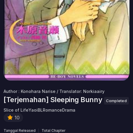
Author : Konohara Narise / Translator: Norkiaairy
[Terjemahan] Sleeping Bunny
Completed
Slice of Life
Yaoi
BL
Romance
Drama
10
Tanggal Released
Total Chapter