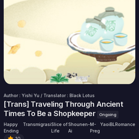
Author : Yishi Yu / Translator : Black Lotus
[Trans] Traveling Through Ancient
Times To Be a Shopkeeper
Ongoing
Happy
Transmigrasi
Slice of
Shounen-
M-
Yaoi
BL
Romance
Ending
Life
Ai
Preg
10